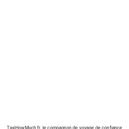
76629
TaxiHowMuch.fr, le compagnon de voyage de confiance