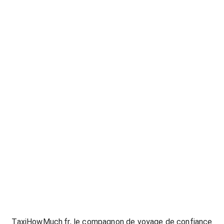
128816
TaxiHowMuch.fr, le compagnon de voyage de confiance