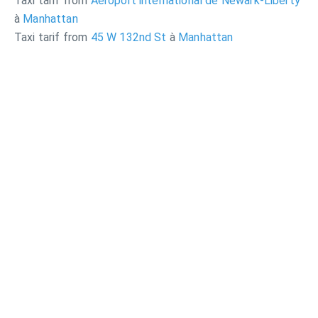
Taxi tarif from
Aéroport international de Newark-Liberty
à
Manhattan
Taxi tarif from
45 W 132nd St
à
Manhattan